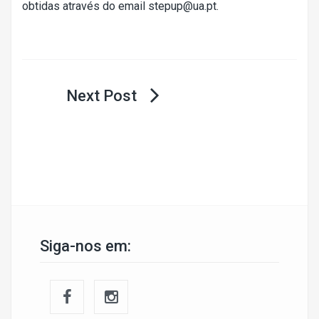
obtidas através do email
stepup@ua.pt
.
Navegação
de
artigos
Siga-nos em: