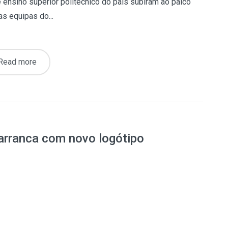
 ensino superior politécnico do país subiram ao palco
s equipas do...
Read more
arranca com novo logótipo